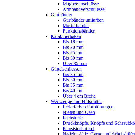
Magnetverschlüsse
Armbandverschluesse
Gurtbänder
Gurtbänder unifarben
Musterbänder
Funktionsbänder
Karabinerhaken
Bis 18 mm
Bis 20 mm
Bis 25 mm
Bis 30 mm
Über 35 mm
Gürtelschliessen
Bis 25 mm
Bis 30 mm
Bis 35 mm
Bis 40 mm
Über 4 cm Breite
Werkzeuge und Hilfsmittel
Lederfarben Farbtönungen
Nieten und Ösen
Klebstoffe
Druckknöpfe, Knöpfe und Schraubkö
Kunststoffartikel
Nadeln, Ahle, Garne und Arbeitshilfe