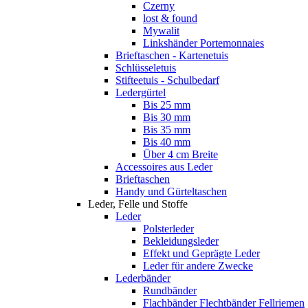
Czerny
lost & found
Mywalit
Linkshänder Portemonnaies
Brieftaschen - Kartenetuis
Schlüsseletuis
Stifteetuis - Schulbedarf
Ledergürtel
Bis 25 mm
Bis 30 mm
Bis 35 mm
Bis 40 mm
Über 4 cm Breite
Accessoires aus Leder
Brieftaschen
Handy und Gürteltaschen
Leder, Felle und Stoffe
Leder
Polsterleder
Bekleidungsleder
Effekt und Geprägte Leder
Leder für andere Zwecke
Lederbänder
Rundbänder
Flachbänder Flechtbänder Fellriemen