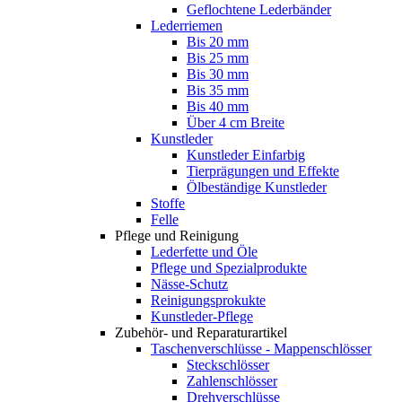
Geflochtene Lederbänder
Lederriemen
Bis 20 mm
Bis 25 mm
Bis 30 mm
Bis 35 mm
Bis 40 mm
Über 4 cm Breite
Kunstleder
Kunstleder Einfarbig
Tierprägungen und Effekte
Ölbeständige Kunstleder
Stoffe
Felle
Pflege und Reinigung
Lederfette und Öle
Pflege und Spezialprodukte
Nässe-Schutz
Reinigungsprokukte
Kunstleder-Pflege
Zubehör- und Reparaturartikel
Taschenverschlüsse - Mappenschlösser
Steckschlösser
Zahlenschlösser
Drehverschlüsse