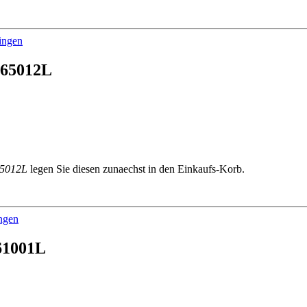
ingen
 65012L
65012L
legen Sie diesen zunaechst in den Einkaufs-Korb.
ingen
 61001L