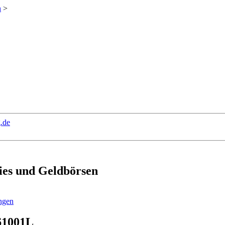
n
>
.de
ies und Geldbörsen
ingen
 61001L