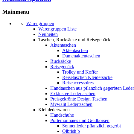
Mainmenu
Warengruppen
Warengruppen Liste
Neuheiten
Taschen, Rucksäcke und Reisegepäck
Aktentaschen
Aktentaschen
Damenaktentaschen
Rucksäcke
Reisegepäck
Trolley und Koffer
Reisetaschen Kleidersäcke
Reiseaccessoires
Handtaschen aus pflanzlich gegerbten Leder
Exklusive Ledertaschen
Preisgekrönte Design Taschen
Mywalit Ledertaschen
Kleinlederwaren
Handschuhe
Portemonnaies und Geldbörsen
Sonnenleder pflanzlich gegerbt
Olbrish b