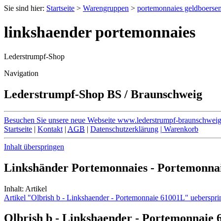
Sie sind hier:
Startseite
>
Warengruppen
>
portemonnaies geldboerse
linkshaender portemonnaies
Lederstrumpf-Shop
Navigation
Lederstrumpf-Shop BS / Braunschweig
Besuchen Sie unsere neue Webseite
www.lederstrumpf-braunschweig
Startseite
|
Kontakt
|
AGB
|
Datenschutzerklärung
|
Warenkorb
Inhalt überspringen
Linkshänder Portemonnaies - Portemonna
Inhalt: Artikel
Artikel "Olbrish b - Linkshaender - Portemonnaie 61001L" ueberspr
Olbrish b - Linkshaender - Portemonnaie