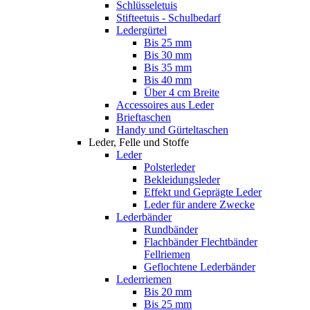
Schlüsseletuis
Stifteetuis - Schulbedarf
Ledergürtel
Bis 25 mm
Bis 30 mm
Bis 35 mm
Bis 40 mm
Über 4 cm Breite
Accessoires aus Leder
Brieftaschen
Handy und Gürteltaschen
Leder, Felle und Stoffe
Leder
Polsterleder
Bekleidungsleder
Effekt und Geprägte Leder
Leder für andere Zwecke
Lederbänder
Rundbänder
Flachbänder Flechtbänder
Fellriemen
Geflochtene Lederbänder
Lederriemen
Bis 20 mm
Bis 25 mm