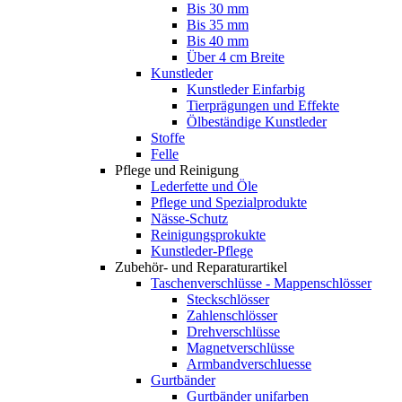
Bis 30 mm
Bis 35 mm
Bis 40 mm
Über 4 cm Breite
Kunstleder
Kunstleder Einfarbig
Tierprägungen und Effekte
Ölbeständige Kunstleder
Stoffe
Felle
Pflege und Reinigung
Lederfette und Öle
Pflege und Spezialprodukte
Nässe-Schutz
Reinigungsprokukte
Kunstleder-Pflege
Zubehör- und Reparaturartikel
Taschenverschlüsse - Mappenschlösser
Steckschlösser
Zahlenschlösser
Drehverschlüsse
Magnetverschlüsse
Armbandverschluesse
Gurtbänder
Gurtbänder unifarben