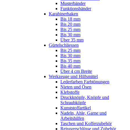
Musterbänder
Funktionsbänder
Karabinerhaken
Bis 18 mm
Bis 20 mm
Bis 25 mm
Bis 30 mm
Über 35 mm
Gürtelschliessen
Bis 25 mm
Bis 30 mm
Bis 35 mm
Bis 40 mm
Über 4 cm Breite
Werkzeuge und Hilfsmittel
Lederfarben Farbtönungen
Nieten und Ösen
Klebstoffe
Druckknöpfe, Knöpfe und
Schraubköpfe
Kunststoffartikel
Nadeln, Ahle, Garne und
Arbeitshilfen
Taschen und Kofferzubehör
Reissverschlüsse und Zubehör