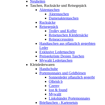
Neuheiten
Taschen, Rucksäcke und Reisegepäck
Aktentaschen
Aktentaschen
Damenaktentaschen
Rucksäcke
Reisegepäck
Trolley und Koffer
Reisetaschen Kleidersäcke
Reiseaccessoires
Handtaschen aus pflanzlich gegerbten
Leder
Exklusive Ledertaschen
Preisgekrönte Design Taschen
Mywalit Ledertaschen
Kleinlederwaren
Handschuhe
Portemonnaies und Geldbörsen
Sonnenleder pflanzlich gegerbt
Olbrish b
Czerny
lost & found
Mywalit
Linkshänder Portemonnaies
Brieftaschen - Kartenetuis