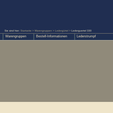
Sie sind hier:
Startseite
>
Warengruppen
>
Ledergürtel
>
Lederguertel 330
Warengruppen
Bestell-Informationen
Lederstrumpf