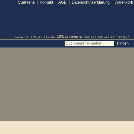
Startseite
|
Kontakt
|
AGB
|
Datenschutzerklärung
|
Warenkorb
183
(1)
Zurück
179
180
181
182
: Lederguertel 330
184
185
186
187
Vor
(197)