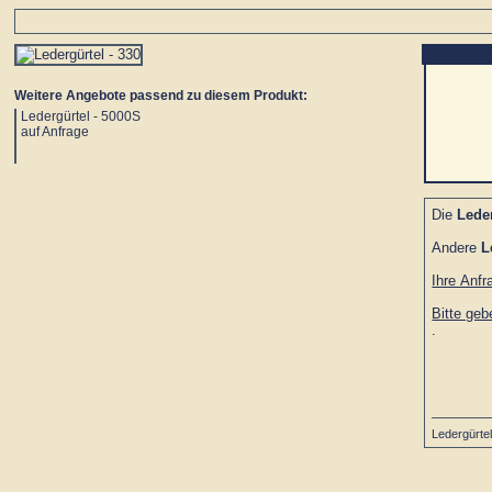
Weitere Angebote passend zu diesem Produkt:
Ledergürtel - 5000S
auf Anfrage
Die
Lede
Andere
L
Ihre Anfr
Bitte ge
.
Ledergürte