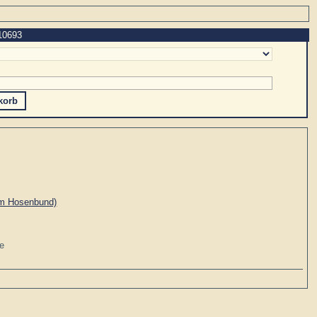
10693
 am Hosenbund)