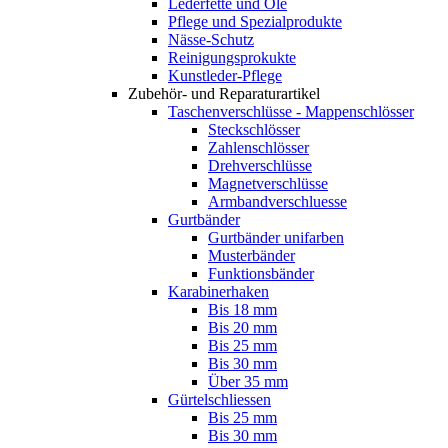
Lederfette und Öle
Pflege und Spezialprodukte
Nässe-Schutz
Reinigungsprokukte
Kunstleder-Pflege
Zubehör- und Reparaturartikel
Taschenverschlüsse - Mappenschlösser
Steckschlösser
Zahlenschlösser
Drehverschlüsse
Magnetverschlüsse
Armbandverschluesse
Gurtbänder
Gurtbänder unifarben
Musterbänder
Funktionsbänder
Karabinerhaken
Bis 18 mm
Bis 20 mm
Bis 25 mm
Bis 30 mm
Über 35 mm
Gürtelschliessen
Bis 25 mm
Bis 30 mm