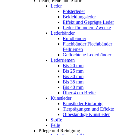
Leder, Felle und Stoffe
Leder
Polsterleder
Bekleidungsleder
Effekt und Geprägte Leder
Leder für andere Zwecke
Lederbänder
Rundbänder
Flachbänder Flechtbänder
Fellriemen
Geflochtene Lederbänder
Lederriemen
Bis 20 mm
Bis 25 mm
Bis 30 mm
Bis 35 mm
Bis 40 mm
Über 4 cm Breite
Kunstleder
Kunstleder Einfarbig
Tierprägungen und Effekte
Ölbeständige Kunstleder
Stoffe
Felle
Pflege und Reinigung