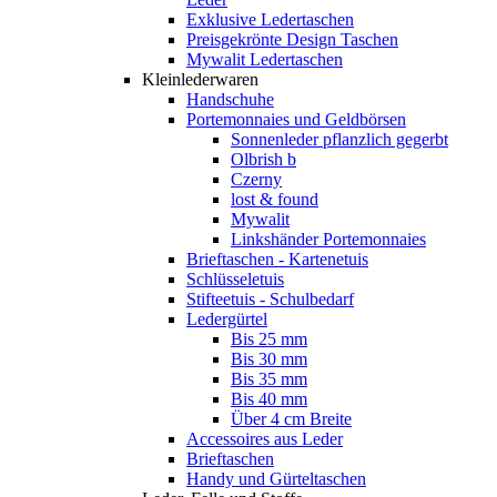
Exklusive Ledertaschen
Preisgekrönte Design Taschen
Mywalit Ledertaschen
Kleinlederwaren
Handschuhe
Portemonnaies und Geldbörsen
Sonnenleder pflanzlich gegerbt
Olbrish b
Czerny
lost & found
Mywalit
Linkshänder Portemonnaies
Brieftaschen - Kartenetuis
Schlüsseletuis
Stifteetuis - Schulbedarf
Ledergürtel
Bis 25 mm
Bis 30 mm
Bis 35 mm
Bis 40 mm
Über 4 cm Breite
Accessoires aus Leder
Brieftaschen
Handy und Gürteltaschen