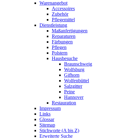
Warenangebot
Accessoires
Zubehör
Pflegemittel
Dienstleistung
Maßanfertigungen
Reparaturen
Färbungen
Pflegen
Polstern
Hausbesuche
Braunschweig
Wolfsburg
Gifhorn
Wolfenbüttel
Salzgitter
Peine
Hannover
Restauration
Impressum
Links
Glossar
Sitemap
Stichworte (A bis Z)
Erweiterte Suche