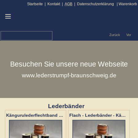
Startseite
|
Kontakt
|
AGB
|
Datenschutzerklärung
|
Warenkorb
Zurück
Vor
Besuchen Sie unsere neue Webseite
www.lederstrumpf-braunschweig.de
Lederbänder
Kängurulederflechtband 2 mm
Flach - Lederbänder - Känguru 2 mm